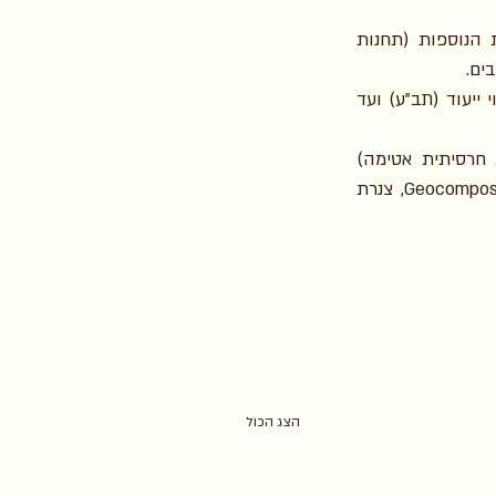
המאגר מהווה מרכיב מרכזי במפעל ההשבה של קולחי מט"ש שוקת, וביחד עם התשתיות הנוספות (תחנות 
המאגר תוכנן ע"י "אפיק" החל משלבי הייזום, ניתוח של חלופות מיקום, אישור של תכנית לשינוי ייעוד (תב"ע) ועד 
המאגר כולל תשתיות איטום קרקע (ע"י מערכת איטום משולבת - יריעות HDPE ותשתית חרסיתית אטימה) 
ומערכות לניקוז וסילוק נוזלים מתחת לתשתית האיטום (באמצעות רשת ניקוז משולבת Geocomposite, צנרת 
הצג הכול