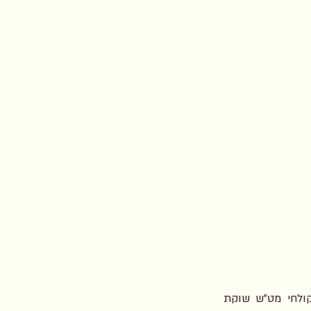
מאגר להב הינו מאגר קולחים בנפח של כ- 1.5 מלמ"ק, המשמש לאגירה אופרטיבית של קולחי מט"ש שוקת 